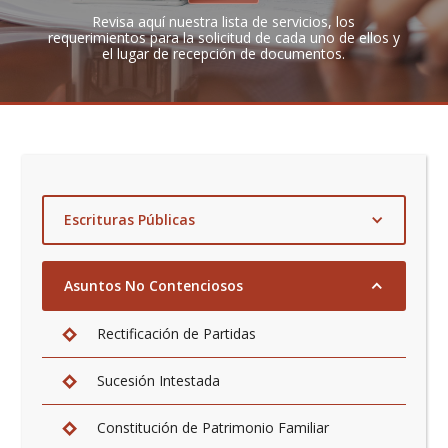
Revisa aquí nuestra lista de servicios, los
requerimientos para la solicitud de cada uno de ellos y
el lugar de recepción de documentos.
Escrituras Públicas
Compra Venta, Donación, Transferencia,
Cesión, Adjudicación de Bienes Inmuebles
Asuntos No Contenciosos
Poderes
Rectificación de Partidas
Constitución de Sociedades
Sucesión Intestada
Constitución de Hipotecas
Constitución de Patrimonio Familiar